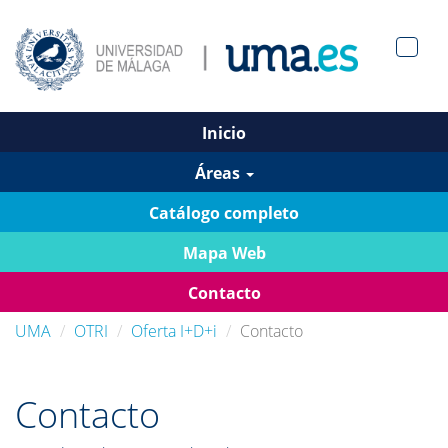
Men?
pan>
Inicio
Áreas
Catálogo completo
Mapa Web
Contacto
UMA
OTRI
Oferta I+D+i
Contacto
Contacto