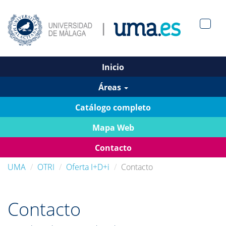
Men?
pan>
Inicio
Áreas
Catálogo completo
Mapa Web
Contacto
UMA
OTRI
Oferta I+D+i
Contacto
Contacto