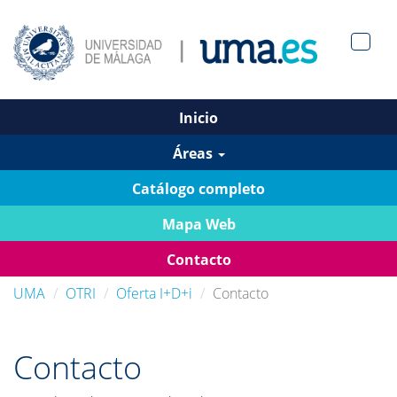
Men?
pan>
Inicio
Áreas
Catálogo completo
Mapa Web
Contacto
UMA
OTRI
Oferta I+D+i
Contacto
Contacto