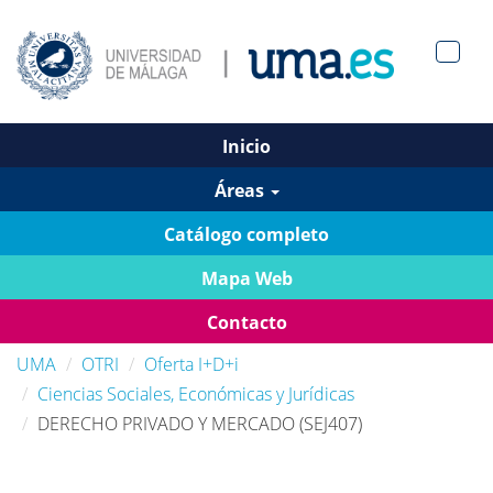
Men?
pan>
Inicio
Áreas
Catálogo completo
Mapa Web
Contacto
UMA
OTRI
Oferta I+D+i
Ciencias Sociales, Económicas y Jurídicas
DERECHO PRIVADO Y MERCADO (SEJ407)