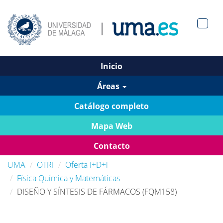
Men?
pan>
Inicio
Áreas
Catálogo completo
Mapa Web
Contacto
UMA
OTRI
Oferta I+D+i
Física Química y Matemáticas
DISEÑO Y SÍNTESIS DE FÁRMACOS (FQM158)